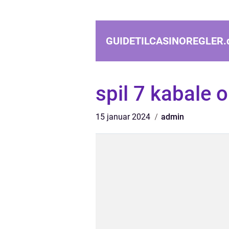
GUIDETILCASINOREGLER.
spil 7 kabale o
15 januar 2024
admin