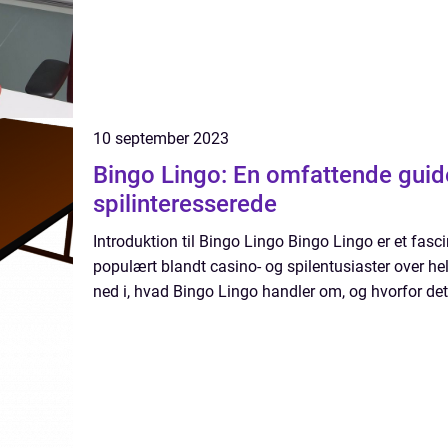
10 september 2023
Bingo Lingo: En omfattende guide
spilinteresserede
Introduktion til Bingo Lingo Bingo Lingo er et fas
populært blandt casino- og spilentusiaster over hel
ned i, hvad Bingo Lingo handler om, og hvorfor det er 