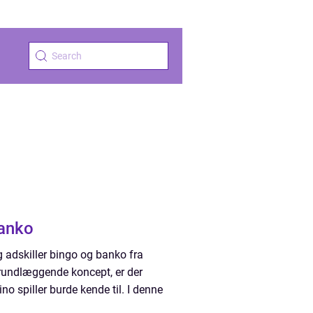
banko
 adskiller bingo og banko fra
undlæggende koncept, er der
no spiller burde kende til. I denne