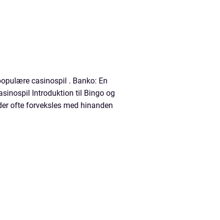
pulære casinospil . Banko: En
nospil Introduktion til Bingo og
der ofte forveksles med hinanden