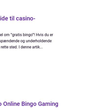
de til casino-
l om “gratis bingo”! Hvis du er
en spændende og underholdende
ette sted. I denne artik...
o Online Bingo Gaming