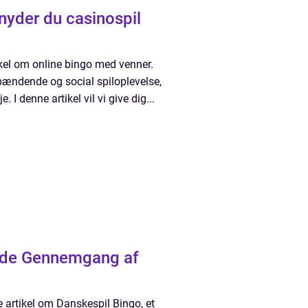
nyder du casinospil
kel om online bingo med venner.
spændende og social spiloplevelse,
I denne artikel vil vi give dig...
nde Gennemgang af
rtikel om Danskespil Bingo, et