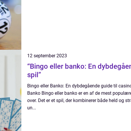
12 september 2023
“Bingo eller banko: En dybdegåen
spil”
Bingo eller Banko: En dybdegående guide til casino s
Banko Bingo eller banko er en af de mest populære
over. Det er et spil, der kombinerer både held og s
un...