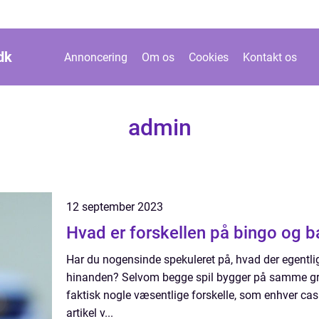
dk
Annoncering
Om os
Cookies
Kontakt os
admin
12 september 2023
Hvad er forskellen på bingo og 
Har du nogensinde spekuleret på, hvad der egentlig
hinanden? Selvom begge spil bygger på samme gr
faktisk nogle væsentlige forskelle, som enhver casi
artikel v...