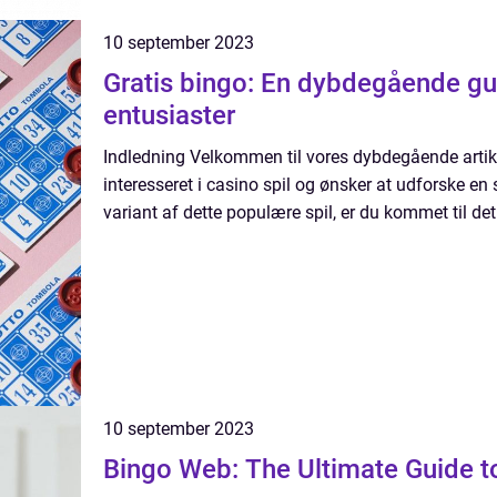
10 september 2023
Gratis bingo: En dybdegående gui
entusiaster
Indledning Velkommen til vores dybdegående artike
interesseret i casino spil og ønsker at udforske 
variant af dette populære spil, er du kommet til det r
10 september 2023
Bingo Web: The Ultimate Guide t