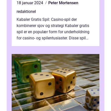
spil
18 januar 2024
Peter Mortensen
redaktionel
Kabaler Gratis Spil: Casino-spil der
kombinerer sjov og strategi Kabaler gratis
spil er en populær form for underholdning
for casino- og spilentusiaster. Disse spil
tilbyder en unik kombination af sjo...