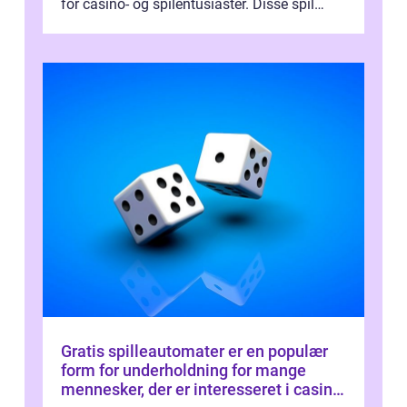
for casino- og spilentusiaster. Disse spil
tilbyder en unik kombination af sjo...
Gratis spilleautomater er en populær
form for underholdning for mange
mennesker, der er interesseret i casino