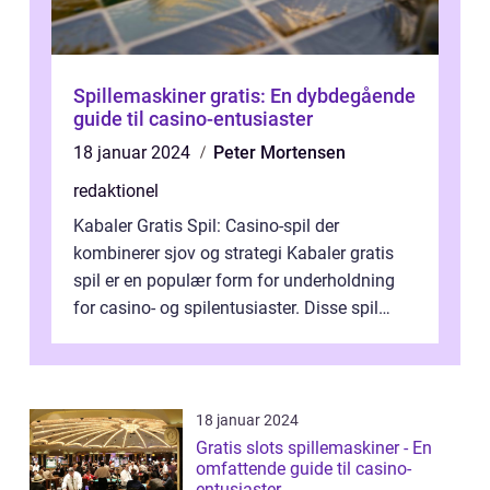
Spillemaskiner gratis: En dybdegående
guide til casino-entusiaster
18 januar 2024
Peter Mortensen
redaktionel
Kabaler Gratis Spil: Casino-spil der
kombinerer sjov og strategi Kabaler gratis
spil er en populær form for underholdning
for casino- og spilentusiaster. Disse spil
tilbyder en unik kombination af sjo...
18 januar 2024
Gratis slots spillemaskiner - En
omfattende guide til casino-
entusiaster