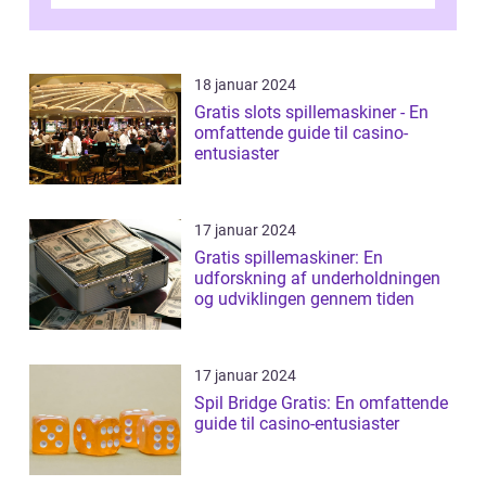
tilbyder en unik kombination af sjo...
18 januar 2024
Gratis slots spillemaskiner - En
omfattende guide til casino-
entusiaster
17 januar 2024
Gratis spillemaskiner: En
udforskning af underholdningen
og udviklingen gennem tiden
17 januar 2024
Spil Bridge Gratis: En omfattende
guide til casino-entusiaster