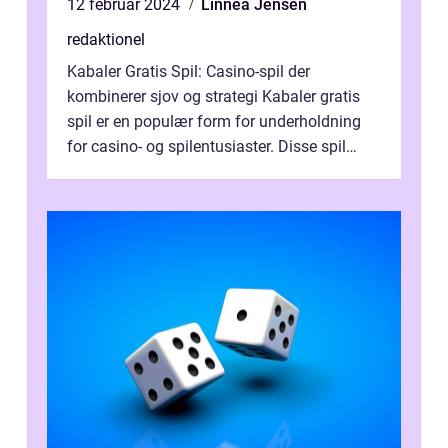
12 februar 2024
Linnea Jensen
redaktionel
Kabaler Gratis Spil: Casino-spil der
kombinerer sjov og strategi Kabaler gratis
spil er en populær form for underholdning
for casino- og spilentusiaster. Disse spil
tilbyder en unik kombination af sjo...