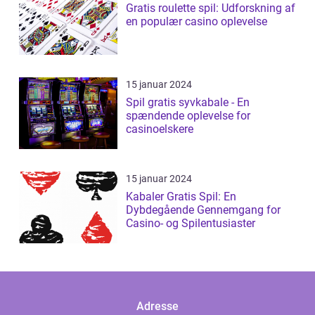
Gratis roulette spil: Udforskning af
en populær casino oplevelse
15 januar 2024
Spil gratis syvkabale - En
spændende oplevelse for
casinoelskere
15 januar 2024
Kabaler Gratis Spil: En
Dybdegående Gennemgang for
Casino- og Spilentusiaster
Adresse