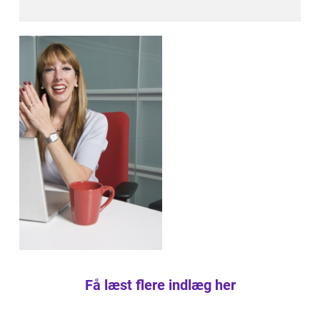
Få læst flere indlæg her