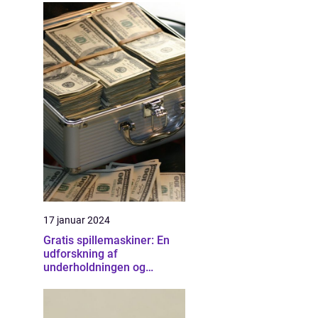
17 januar 2024
Gratis spillemaskiner: En
udforskning af
underholdningen og
udviklingen gennem tiden