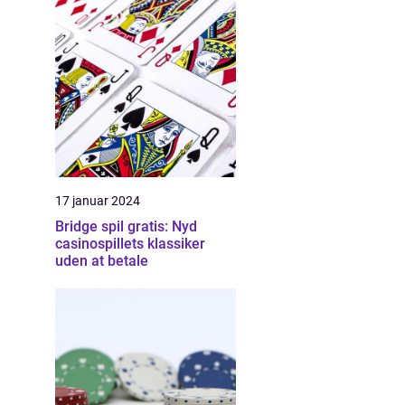
17 januar 2024
Bridge spil gratis: Nyd
casinospillets klassiker
uden at betale