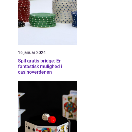
16 januar 2024
Spil gratis bridge: En
fantastisk mulighed i
casinoverdenen