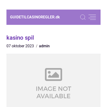
GUIDETILCASINOREGLER.
dk
kasino spil
07 oktober 2023
admin