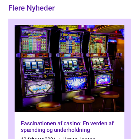
Flere Nyheder
Fascinationen af casino: En verden af
spænding og underholdning