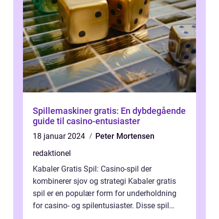
Spillemaskiner gratis: En dybdegående
guide til casino-entusiaster
18 januar 2024
Peter Mortensen
redaktionel
Kabaler Gratis Spil: Casino-spil der
kombinerer sjov og strategi Kabaler gratis
spil er en populær form for underholdning
for casino- og spilentusiaster. Disse spil
tilbyder en unik kombination af sjo...