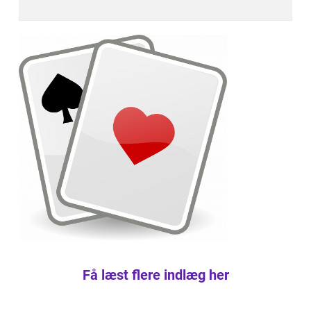
Få læst flere indlæg her