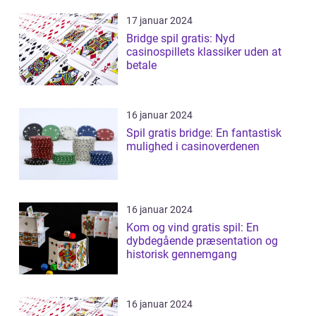
17 januar 2024
Bridge spil gratis: Nyd
casinospillets klassiker uden at
betale
16 januar 2024
Spil gratis bridge: En fantastisk
mulighed i casinoverdenen
16 januar 2024
Kom og vind gratis spil: En
dybdegående præsentation og
historisk gennemgang
16 januar 2024