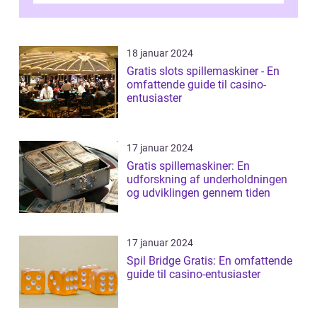
18 januar 2024
Gratis slots spillemaskiner - En
omfattende guide til casino-
entusiaster
17 januar 2024
Gratis spillemaskiner: En
udforskning af underholdningen
og udviklingen gennem tiden
17 januar 2024
Spil Bridge Gratis: En omfattende
guide til casino-entusiaster