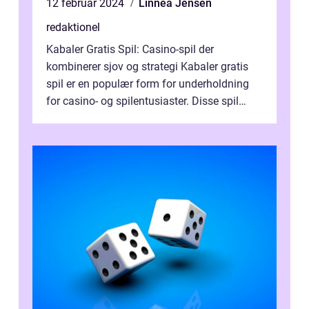
12 februar 2024
Linnea Jensen
redaktionel
Kabaler Gratis Spil: Casino-spil der
kombinerer sjov og strategi Kabaler gratis
spil er en populær form for underholdning
for casino- og spilentusiaster. Disse spil
tilbyder en unik kombination af sjo...