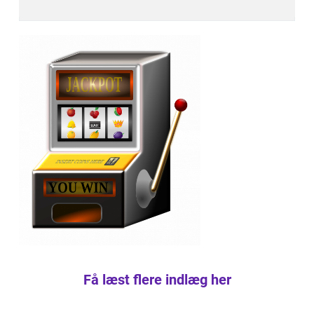
Få læst flere indlæg her