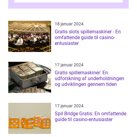
tilbyder en unik kombination af sjo...
18 januar 2024
Gratis slots spillemaskiner - En
omfattende guide til casino-
entusiaster
17 januar 2024
Gratis spillemaskiner: En
udforskning af underholdningen
og udviklingen gennem tiden
17 januar 2024
Spil Bridge Gratis: En omfattende
guide til casino-entusiaster