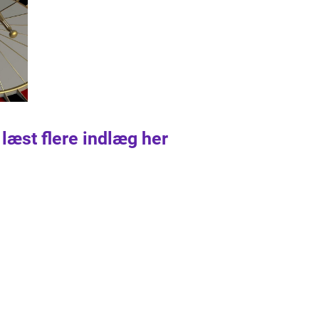
 læst flere indlæg her