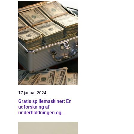
17 januar 2024
Gratis spillemaskiner: En
udforskning af
underholdningen og
udviklingen gennem tiden