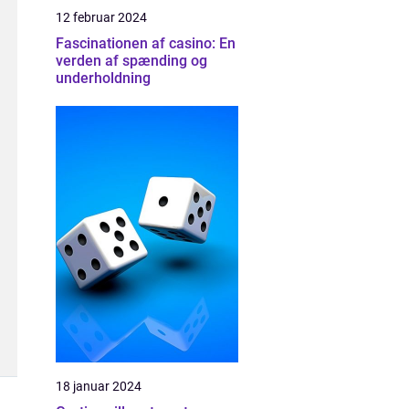
12 februar 2024
Fascinationen af casino: En
verden af spænding og
underholdning
18 januar 2024