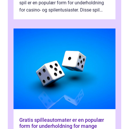
spil er en populær form for underholdning
for casino- og spilentusiaster. Disse spil
tilbyder en unik kombination af sjo...
Gratis spilleautomater er en populær
form for underholdning for mange