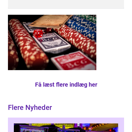
Få læst flere indlæg her
Flere Nyheder