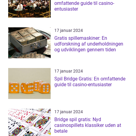
omfattende guide til casino-
entusiaster
17 januar 2024
Gratis spillemaskiner: En
udforskning af underholdningen
og udviklingen gennem tiden
17 januar 2024
Spil Bridge Gratis: En omfattende
guide til casino-entusiaster
17 januar 2024
Bridge spil gratis: Nyd
casinospillets klassiker uden at
betale