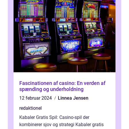
Fascinationen af casino: En verden af
spænding og underholdning
12 februar 2024
Linnea Jensen
redaktionel
Kabaler Gratis Spil: Casino-spil der
kombinerer sjov og strategi Kabaler gratis