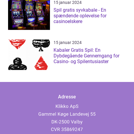
15 januar 2024
Spil gratis syvkabale - En
spændende oplevelse for
casinoelskere
15 januar 2024
Kabaler Gratis Spil: En
Dybdegående Gennemgang for
Casino- og Spilentusiaster
Adresse