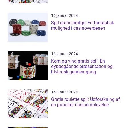
16 januar 2024
Spil gratis bridge: En fantastisk
mulighed i casinoverdenen
16 januar 2024
Kom og vind gratis spil: En
dybdegående præsentation og
historisk gennemgang
16 januar 2024
Gratis roulette spil: Udforskning af
en populær casino oplevelse