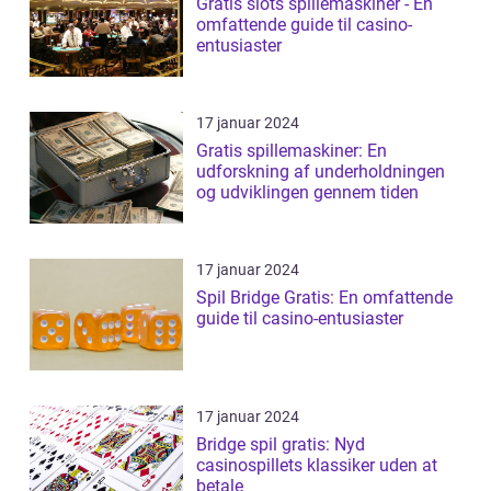
Gratis slots spillemaskiner - En
omfattende guide til casino-
entusiaster
17 januar 2024
Gratis spillemaskiner: En
udforskning af underholdningen
og udviklingen gennem tiden
17 januar 2024
Spil Bridge Gratis: En omfattende
guide til casino-entusiaster
17 januar 2024
Bridge spil gratis: Nyd
casinospillets klassiker uden at
betale