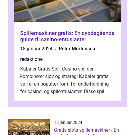
Spillemaskiner gratis: En dybdegående
guide til casino-entusiaster
18 januar 2024
Peter Mortensen
redaktionel
Kabaler Gratis Spil: Casino-spil der
kombinerer sjov og strategi Kabaler gratis
spil er en populær form for underholdning
for casino- og spilentusiaster. Disse spil
tilbyder en unik kombination af sjo...
18 januar 2024
Gratis slots spillemaskiner - En