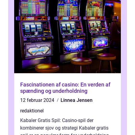
Fascinationen af casino: En verden af
spænding og underholdning
12 februar 2024
Linnea Jensen
redaktionel
Kabaler Gratis Spil: Casino-spil der
kombinerer sjov og strategi Kabaler gratis