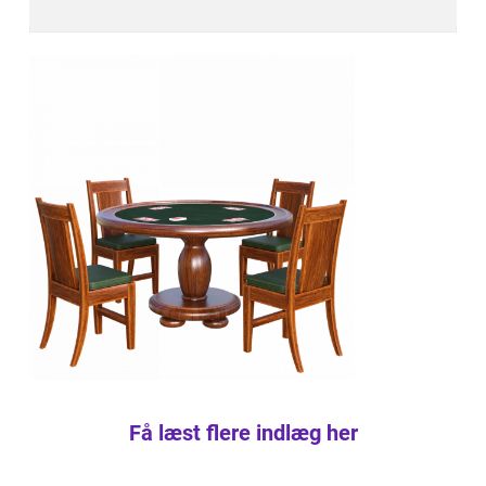
Få læst flere indlæg her