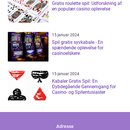
Gratis roulette spil: Udforskning af
en populær casino oplevelse
15 januar 2024
Spil gratis syvkabale - En
spændende oplevelse for
casinoelskere
15 januar 2024
Kabaler Gratis Spil: En
Dybdegående Gennemgang for
Casino- og Spilentusiaster
Adresse