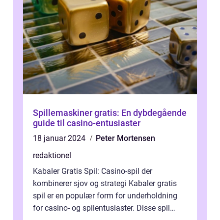
Spillemaskiner gratis: En dybdegående
guide til casino-entusiaster
18 januar 2024
Peter Mortensen
redaktionel
Kabaler Gratis Spil: Casino-spil der
kombinerer sjov og strategi Kabaler gratis
spil er en populær form for underholdning
for casino- og spilentusiaster. Disse spil