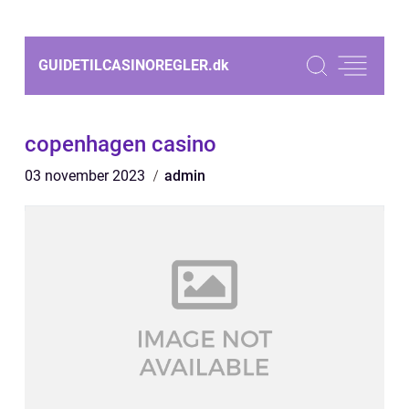
GUIDETILCASINOREGLER.
dk
copenhagen casino
03 november 2023
admin