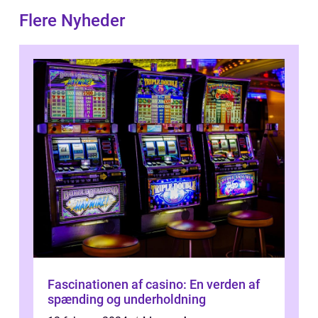
Flere Nyheder
Fascinationen af casino: En verden af
spænding og underholdning