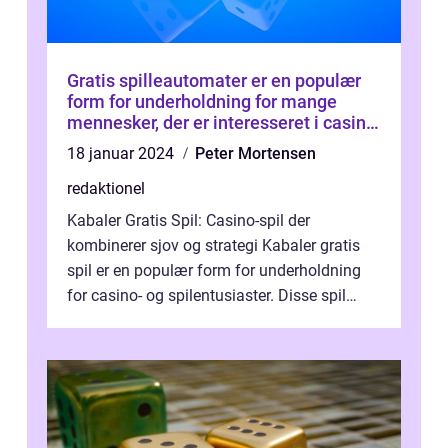
Gratis spilleautomater er en populær
form for underholdning for mange
mennesker, der er interesseret i casino
spil
18 januar 2024
Peter Mortensen
redaktionel
Kabaler Gratis Spil: Casino-spil der
kombinerer sjov og strategi Kabaler gratis
spil er en populær form for underholdning
for casino- og spilentusiaster. Disse spil
tilbyder en unik kombination af sjo...