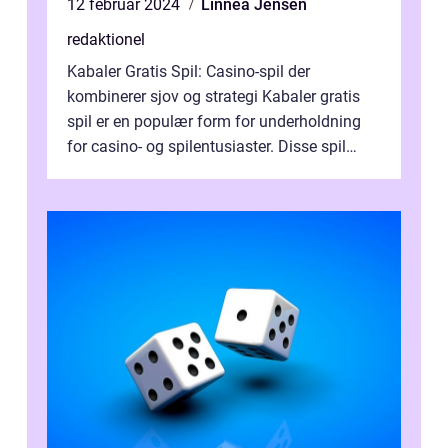
12 februar 2024
Linnea Jensen
redaktionel
Kabaler Gratis Spil: Casino-spil der
kombinerer sjov og strategi Kabaler gratis
spil er en populær form for underholdning
for casino- og spilentusiaster. Disse spil
tilbyder en unik kombination af sjo...