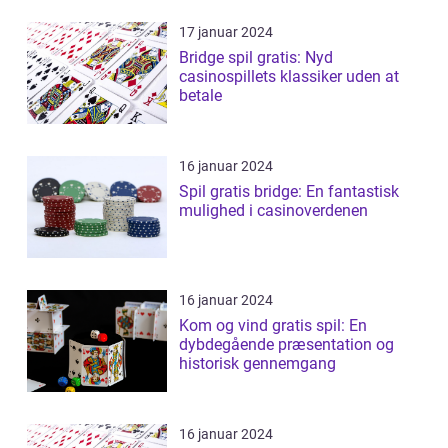
17 januar 2024
Bridge spil gratis: Nyd
casinospillets klassiker uden at
betale
16 januar 2024
Spil gratis bridge: En fantastisk
mulighed i casinoverdenen
16 januar 2024
Kom og vind gratis spil: En
dybdegående præsentation og
historisk gennemgang
16 januar 2024