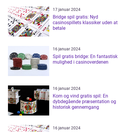
17 januar 2024
Bridge spil gratis: Nyd
casinospillets klassiker uden at
betale
16 januar 2024
Spil gratis bridge: En fantastisk
mulighed i casinoverdenen
16 januar 2024
Kom og vind gratis spil: En
dybdegående præsentation og
historisk gennemgang
16 januar 2024