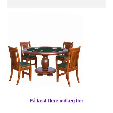
Få læst flere indlæg her