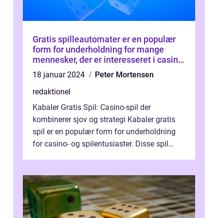
Gratis spilleautomater er en populær
form for underholdning for mange
mennesker, der er interesseret i casino
spil
18 januar 2024
Peter Mortensen
redaktionel
Kabaler Gratis Spil: Casino-spil der
kombinerer sjov og strategi Kabaler gratis
spil er en populær form for underholdning
for casino- og spilentusiaster. Disse spil
tilbyder en unik kombination af sjo...