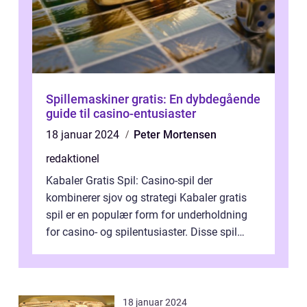
Spillemaskiner gratis: En dybdegående
guide til casino-entusiaster
18 januar 2024
Peter Mortensen
redaktionel
Kabaler Gratis Spil: Casino-spil der
kombinerer sjov og strategi Kabaler gratis
spil er en populær form for underholdning
for casino- og spilentusiaster. Disse spil
tilbyder en unik kombination af sjo...
18 januar 2024