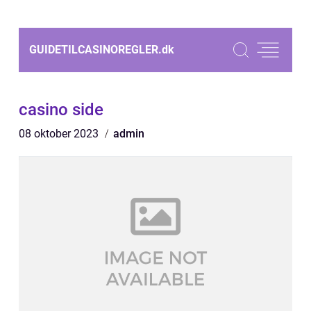
GUIDETILCASINOREGLER.
dk
casino side
08 oktober 2023
admin