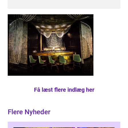
Få læst flere indlæg her
Flere Nyheder