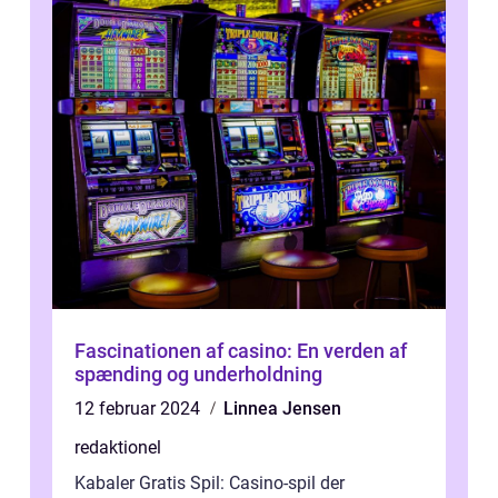
Fascinationen af casino: En verden af
spænding og underholdning
12 februar 2024
Linnea Jensen
redaktionel
Kabaler Gratis Spil: Casino-spil der