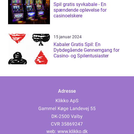
Spil gratis syvkabale - En
spændende oplevelse for
casinoelskere
15 januar 2024
Kabaler Gratis Spil: En
Dybdegående Gennemgang for
Casino- og Spilentusiaster
Adresse
web:
www.klikko.dk