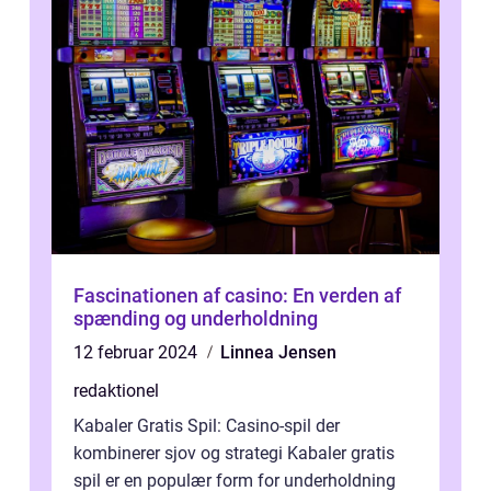
Fascinationen af casino: En verden af
spænding og underholdning
12 februar 2024
Linnea Jensen
redaktionel
Kabaler Gratis Spil: Casino-spil der
kombinerer sjov og strategi Kabaler gratis
spil er en populær form for underholdning