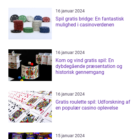
16 januar 2024
Spil gratis bridge: En fantastisk
mulighed i casinoverdenen
16 januar 2024
Kom og vind gratis spil: En
dybdegående præsentation og
historisk gennemgang
16 januar 2024
Gratis roulette spil: Udforskning af
en populær casino oplevelse
15 januar 2024