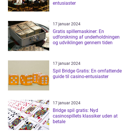
entusiaster
17 januar 2024
Gratis spillemaskiner: En
udforskning af underholdningen
og udviklingen gennem tiden
17 januar 2024
Spil Bridge Gratis: En omfattende
guide til casino-entusiaster
17 januar 2024
Bridge spil gratis: Nyd
casinospillets klassiker uden at
betale