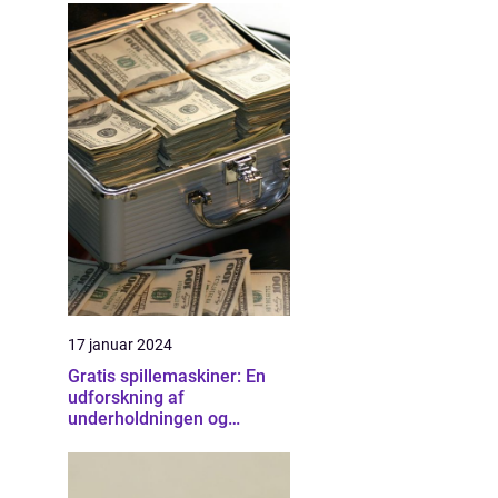
17 januar 2024
Gratis spillemaskiner: En
udforskning af
underholdningen og
udviklingen gennem tiden