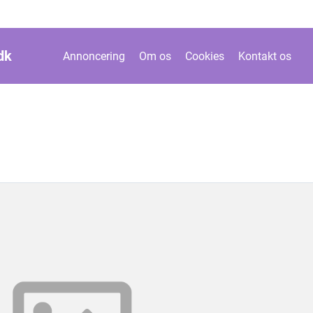
dk
Annoncering
Om os
Cookies
Kontakt os