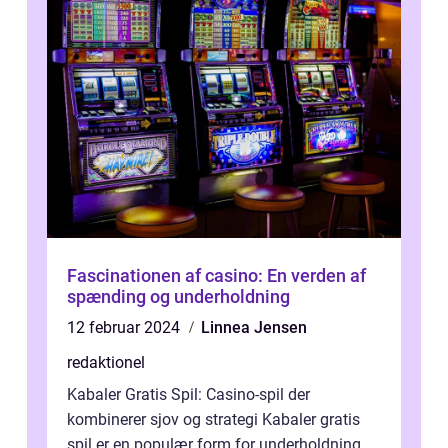
Fascinationen af casino: En verden af
spænding og underholdning
12 februar 2024
Linnea Jensen
redaktionel
Kabaler Gratis Spil: Casino-spil der
kombinerer sjov og strategi Kabaler gratis
spil er en populær form for underholdning