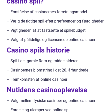
casino spil?
– Forståelse af casinoernes forretningsmodel
– Vælg de rigtige spil efter præferencer og færdigheder
– Vigtigheden af at fastsætte et spillebudget
– Valg af pålidelige og licenserede online casinoer
Casino spils historie
– Spil i det gamle Rom og middelalderen
– Casinoernes blomstring i det 20. århundrede
– Fremkomsten af online casinoer
Nutidens casinooplevelse
– Valg mellem fysiske casinoer og online casinoer
– Fordele og ulemper ved online spil