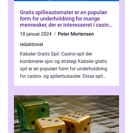
Gratis spilleautomater er en populær
form for underholdning for mange
mennesker, der er interesseret i casino
spil
18 januar 2024
Peter Mortensen
redaktionel
Kabaler Gratis Spil: Casino-spil der
kombinerer sjov og strategi Kabaler gratis
spil er en populær form for underholdning
for casino- og spilentusiaster. Disse spil
tilbyder en unik kombination af sjo...