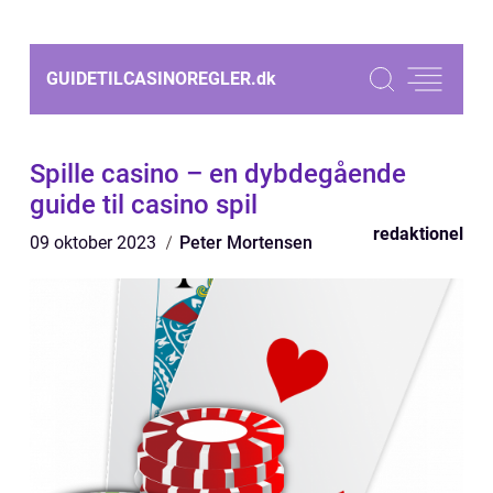
GUIDETILCASINOREGLER.
dk
Spille casino – en dybdegående
guide til casino spil
redaktionel
09 oktober 2023
Peter Mortensen