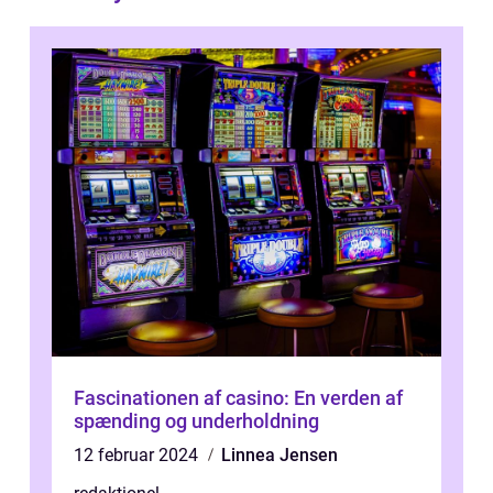
Fascinationen af casino: En verden af
spænding og underholdning
12 februar 2024
Linnea Jensen