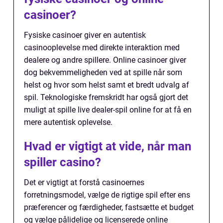
casinoer?
Fysiske casinoer giver en autentisk
casinooplevelse med direkte interaktion med
dealere og andre spillere. Online casinoer giver
dog bekvemmeligheden ved at spille når som
helst og hvor som helst samt et bredt udvalg af
spil. Teknologiske fremskridt har også gjort det
muligt at spille live dealer-spil online for at få en
mere autentisk oplevelse.
Hvad er vigtigt at vide, når man
spiller casino?
Det er vigtigt at forstå casinoernes
forretningsmodel, vælge de rigtige spil efter ens
præferencer og færdigheder, fastsætte et budget
og vælge pålidelige og licenserede online