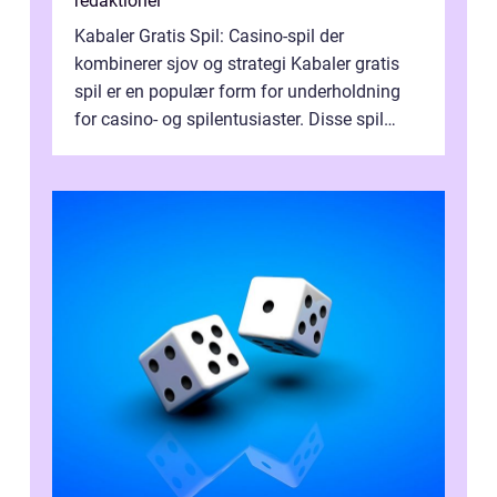
redaktionel
Kabaler Gratis Spil: Casino-spil der
kombinerer sjov og strategi Kabaler gratis
spil er en populær form for underholdning
for casino- og spilentusiaster. Disse spil
tilbyder en unik kombination af sjo...