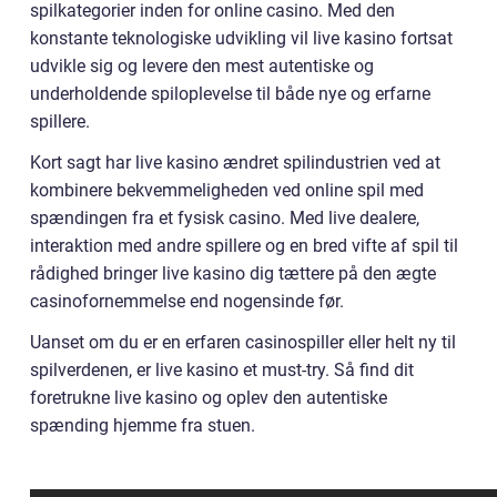
spilkategorier inden for online casino. Med den
konstante teknologiske udvikling vil live kasino fortsat
udvikle sig og levere den mest autentiske og
underholdende spiloplevelse til både nye og erfarne
spillere.
Kort sagt har live kasino ændret spilindustrien ved at
kombinere bekvemmeligheden ved online spil med
spændingen fra et fysisk casino. Med live dealere,
interaktion med andre spillere og en bred vifte af spil til
rådighed bringer live kasino dig tættere på den ægte
casinofornemmelse end nogensinde før.
Uanset om du er en erfaren casinospiller eller helt ny til
spilverdenen, er live kasino et must-try. Så find dit
foretrukne live kasino og oplev den autentiske
spænding hjemme fra stuen.