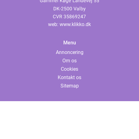
web:
www.klikko.dk
Menu
Annoncering
Om os
Cookies
Kontakt os
Sitemap