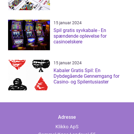
15 januar 2024
Spil gratis syvkabale - En
spændende oplevelse for
casinoelskere
15 januar 2024
Kabaler Gratis Spil: En
Dybdegående Gennemgang for
Casino- og Spilentusiaster
Adresse