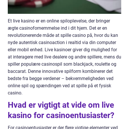
Et live kasino er en online spiloplevelse, der bringer
ægte casinofornemmelse ind i dit hjem. Det er en
revolutionerende måde at spille casino på, hvor du kan
nyde autentisk casinoaction i realtid via din computer
eller mobil enhed. Live kasinoer giver dig mulighed for
at interagere med live dealere og andre spillere, mens du
spiller populære casinospil som blackjack, roulette og
baccarat. Denne innovative spilform kombinerer det
bedste fra begge verdener – bekvemmeligheden ved
online spil og spændingen ved at spille på et fysisk
casino.
Hvad er vigtigt at vide om live
kasino for casinoentusiaster?
For casinoentusiaster er der flere vigtige elementer ved