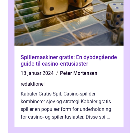
Spillemaskiner gratis: En dybdegående
guide til casino-entusiaster
18 januar 2024
Peter Mortensen
redaktionel
Kabaler Gratis Spil: Casino-spil der
kombinerer sjov og strategi Kabaler gratis
spil er en populær form for underholdning
for casino- og spilentusiaster. Disse spil
tilbyder en unik kombination af sjo...