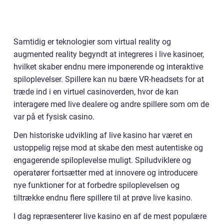
Samtidig er teknologier som virtual reality og
augmented reality begyndt at integreres i live kasinoer,
hvilket skaber endnu mere imponerende og interaktive
spiloplevelser. Spillere kan nu bære VR-headsets for at
træde ind i en virtuel casinoverden, hvor de kan
interagere med live dealere og andre spillere som om de
var på et fysisk casino.
Den historiske udvikling af live kasino har været en
ustoppelig rejse mod at skabe den mest autentiske og
engagerende spiloplevelse muligt. Spiludviklere og
operatører fortsætter med at innovere og introducere
nye funktioner for at forbedre spiloplevelsen og
tiltrække endnu flere spillere til at prøve live kasino.
I dag repræsenterer live kasino en af de mest populære