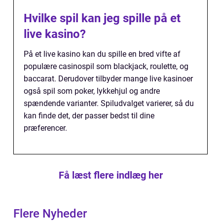
Hvilke spil kan jeg spille på et
live kasino?
På et live kasino kan du spille en bred vifte af
populære casinospil som blackjack, roulette, og
baccarat. Derudover tilbyder mange live kasinoer
også spil som poker, lykkehjul og andre
spændende varianter. Spiludvalget varierer, så du
kan finde det, der passer bedst til dine
præferencer.
Få læst flere indlæg her
Flere Nyheder