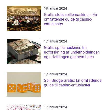
18 januar 2024
Gratis slots spillemaskiner - En
omfattende guide til casino-
entusiaster
17 januar 2024
Gratis spillemaskiner: En
udforskning af underholdningen
og udviklingen gennem tiden
17 januar 2024
Spil Bridge Gratis: En omfattende
guide til casino-entusiaster
17 januar 2024