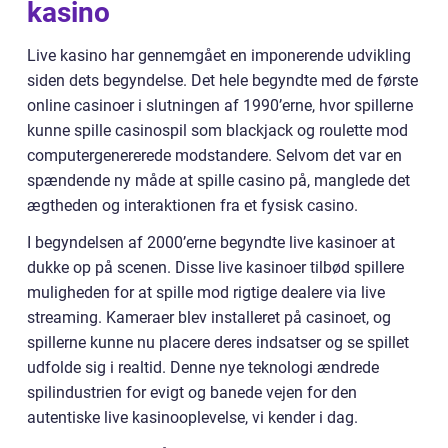
kasino
Live kasino har gennemgået en imponerende udvikling
siden dets begyndelse. Det hele begyndte med de første
online casinoer i slutningen af 1990’erne, hvor spillerne
kunne spille casinospil som blackjack og roulette mod
computergenererede modstandere. Selvom det var en
spændende ny måde at spille casino på, manglede det
ægtheden og interaktionen fra et fysisk casino.
I begyndelsen af 2000’erne begyndte live kasinoer at
dukke op på scenen. Disse live kasinoer tilbød spillere
muligheden for at spille mod rigtige dealere via live
streaming. Kameraer blev installeret på casinoet, og
spillerne kunne nu placere deres indsatser og se spillet
udfolde sig i realtid. Denne nye teknologi ændrede
spilindustrien for evigt og banede vejen for den
autentiske live kasinooplevelse, vi kender i dag.