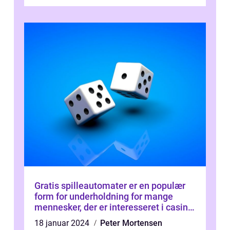
tilbyder en unik kombination af sjo...
Gratis spilleautomater er en populær
form for underholdning for mange
mennesker, der er interesseret i casino
spil
18 januar 2024
Peter Mortensen