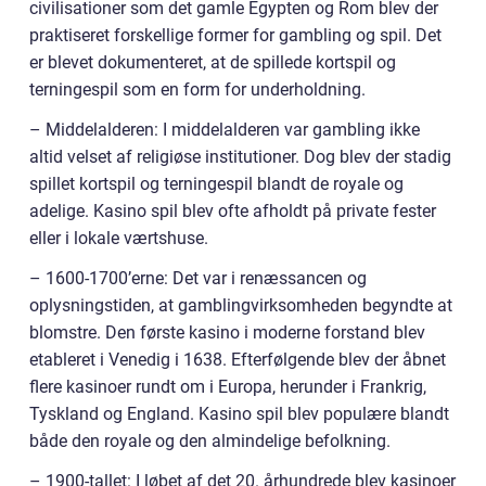
civilisationer som det gamle Egypten og Rom blev der
praktiseret forskellige former for gambling og spil. Det
er blevet dokumenteret, at de spillede kortspil og
terningespil som en form for underholdning.
– Middelalderen: I middelalderen var gambling ikke
altid velset af religiøse institutioner. Dog blev der stadig
spillet kortspil og terningespil blandt de royale og
adelige. Kasino spil blev ofte afholdt på private fester
eller i lokale værtshuse.
– 1600-1700’erne: Det var i renæssancen og
oplysningstiden, at gamblingvirksomheden begyndte at
blomstre. Den første kasino i moderne forstand blev
etableret i Venedig i 1638. Efterfølgende blev der åbnet
flere kasinoer rundt om i Europa, herunder i Frankrig,
Tyskland og England. Kasino spil blev populære blandt
både den royale og den almindelige befolkning.
– 1900-tallet: I løbet af det 20. århundrede blev kasinoer