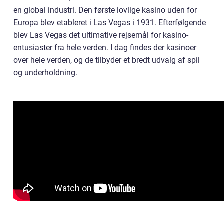
en global industri. Den første lovlige kasino uden for
Europa blev etableret i Las Vegas i 1931. Efterfølgende
blev Las Vegas det ultimative rejsemål for kasino-
entusiaster fra hele verden. I dag findes der kasinoer
over hele verden, og de tilbyder et bredt udvalg af spil
og underholdning.