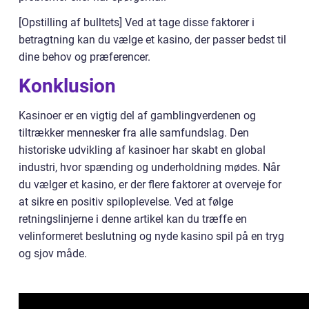
[Opstilling af bulltets] Ved at tage disse faktorer i
betragtning kan du vælge et kasino, der passer bedst til
dine behov og præferencer.
Konklusion
Kasinoer er en vigtig del af gamblingverdenen og
tiltrækker mennesker fra alle samfundslag. Den
historiske udvikling af kasinoer har skabt en global
industri, hvor spænding og underholdning mødes. Når
du vælger et kasino, er der flere faktorer at overveje for
at sikre en positiv spiloplevelse. Ved at følge
retningslinjerne i denne artikel kan du træffe en
velinformeret beslutning og nyde kasino spil på en tryg
og sjov måde.