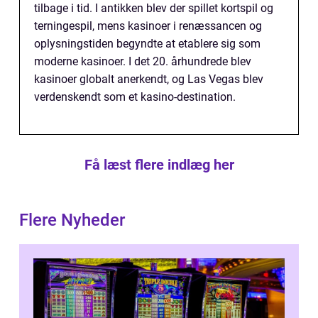
tilbage i tid. I antikken blev der spillet kortspil og
terningespil, mens kasinoer i renæssancen og
oplysningstiden begyndte at etablere sig som
moderne kasinoer. I det 20. århundrede blev
kasinoer globalt anerkendt, og Las Vegas blev
verdenskendt som et kasino-destination.
Få læst flere indlæg her
Flere Nyheder