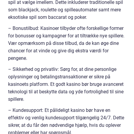
spil at vælge imellem. Dette inkluderer traditionelle spil
som blackjack, roulette og spilleautomater samt mere
eksotiske spil som baccarat og poker.
– Bonustilbud: Kasinoer tilbyder ofte forskellige former
for bonusser og kampagner for at tiltrække nye spillere.
Vær opmærksom på disse tilbud, da de kan øge dine
chancer for at vinde og give dig ekstra værdi for
pengene.
– Sikkerhed og privatliv: Sørg for, at dine personlige
oplysninger og betalingstransaktioner er sikre på
kasinoets platform. Et godt kasino bør bruge avanceret
teknologi til at beskytte data og yde fortrolighed til sine
spillere.
– Kundesupport: Et pålideligt kasino bør have en
effektiv og venlig kundesupport tilgængelig 24/7. Dette
sikrer, at du får den nødvendige hjælp, hvis du oplever
problemer eller har spørgsmål.