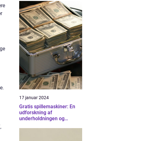
ere
er
lge
e.
17 januar 2024
Gratis spillemaskiner: En
udforskning af
underholdningen og
udviklingen gennem tiden
,