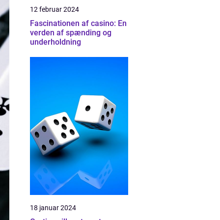
12 februar 2024
Fascinationen af casino: En
verden af spænding og
underholdning
18 januar 2024