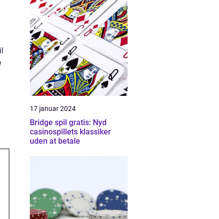
il
e
17 januar 2024
Bridge spil gratis: Nyd
casinospillets klassiker
uden at betale