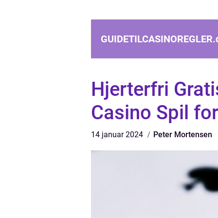
GUIDETILCASINOREGLER.
Hjerterfri Grat
Casino Spil for
14 januar 2024
Peter Mortensen