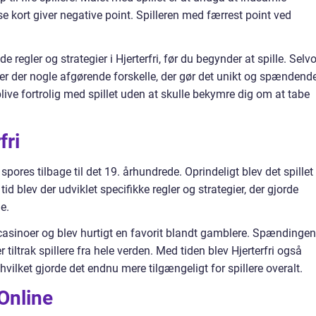
se kort giver negative point. Spilleren med færrest point ved
e regler og strategier i Hjerterfri, før du begynder at spille. Sel
, er der nogle afgørende forskelle, der gør det unikt og spændend
 blive fortrolig med spillet uden at skulle bekymre dig om at tabe
fri
n spores tilbage til det 19. århundrede. Oprindeligt blev det spillet
id blev der udviklet specifikke regler og strategier, der gjorde
e.
 i casinoer og blev hurtigt en favorit blandt gamblere. Spændingen
r tiltrak spillere fra hele verden. Med tiden blev Hjerterfri også
hvilket gjorde det endnu mere tilgængeligt for spillere overalt.
 Online