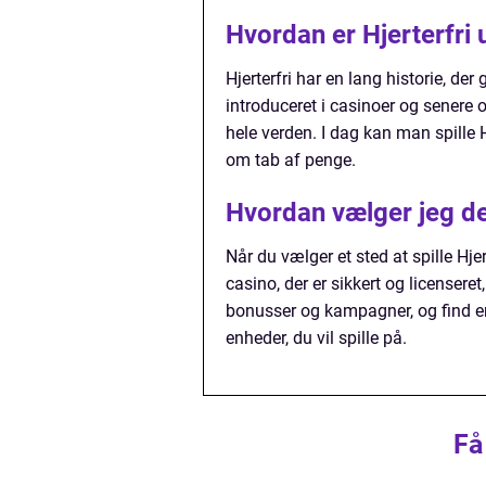
Hvordan er Hjerterfri u
Hjerterfri har en lang historie, der
introduceret i casinoer og senere o
hele verden. I dag kan man spille H
om tab af penge.
Hvordan vælger jeg det
Når du vælger et sted at spille Hjert
casino, der er sikkert og licensere
bonusser og kampagner, og find e
enheder, du vil spille på.
Få