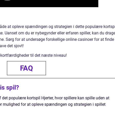
e måde at opleve spændingen og strategien i dette populære kortsp
ge. Uanset om du er nybegynder eller erfaren spiller, kan du drag
nline. Sørg for at undersøge forskellige online casinoer for at finde
ave det sjovt!
e kortfærdigheder til det næste niveau!
FAQ
is spil?
af det populære kortspil Hjerter, hvor spillere kan spille uden at
er mulighed for at opleve spændingen og strategien i spillet