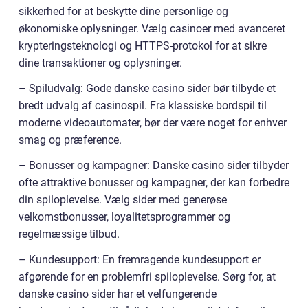
sikkerhed for at beskytte dine personlige og
økonomiske oplysninger. Vælg casinoer med avanceret
krypteringsteknologi og HTTPS-protokol for at sikre
dine transaktioner og oplysninger.
– Spiludvalg: Gode danske casino sider bør tilbyde et
bredt udvalg af casinospil. Fra klassiske bordspil til
moderne videoautomater, bør der være noget for enhver
smag og præference.
– Bonusser og kampagner: Danske casino sider tilbyder
ofte attraktive bonusser og kampagner, der kan forbedre
din spiloplevelse. Vælg sider med generøse
velkomstbonusser, loyalitetsprogrammer og
regelmæssige tilbud.
– Kundesupport: En fremragende kundesupport er
afgørende for en problemfri spiloplevelse. Sørg for, at
danske casino sider har et velfungerende