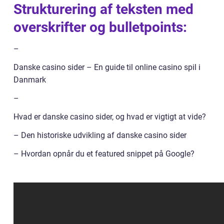
Strukturering af teksten med
overskrifter og bulletpoints:
–
Danske casino sider – En guide til online casino spil i
Danmark
–
Hvad er danske casino sider, og hvad er vigtigt at vide?
– Den historiske udvikling af danske casino sider
– Hvordan opnår du et featured snippet på Google?