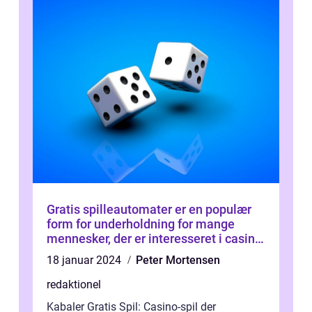
Gratis spilleautomater er en populær
form for underholdning for mange
mennesker, der er interesseret i casino
spil
18 januar 2024
Peter Mortensen
redaktionel
Kabaler Gratis Spil: Casino-spil der