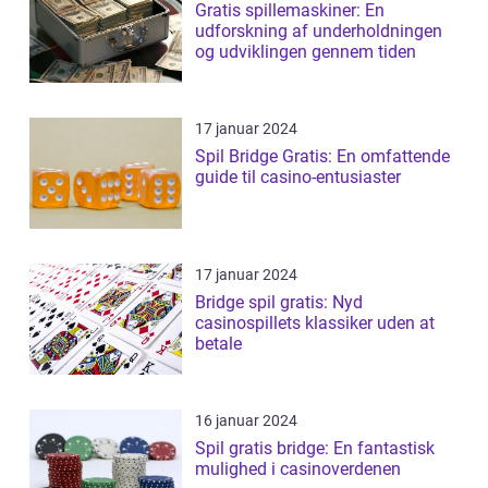
Gratis spillemaskiner: En
udforskning af underholdningen
og udviklingen gennem tiden
17 januar 2024
Spil Bridge Gratis: En omfattende
guide til casino-entusiaster
17 januar 2024
Bridge spil gratis: Nyd
casinospillets klassiker uden at
betale
16 januar 2024
Spil gratis bridge: En fantastisk
mulighed i casinoverdenen