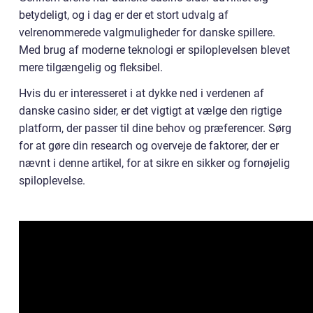
betydeligt, og i dag er der et stort udvalg af
velrenommerede valgmuligheder for danske spillere.
Med brug af moderne teknologi er spiloplevelsen blevet
mere tilgængelig og fleksibel.
Hvis du er interesseret i at dykke ned i verdenen af
danske casino sider, er det vigtigt at vælge den rigtige
platform, der passer til dine behov og præferencer. Sørg
for at gøre din research og overveje de faktorer, der er
nævnt i denne artikel, for at sikre en sikker og fornøjelig
spiloplevelse.