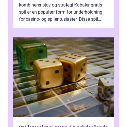
kombinerer sjov og strategi Kabaler gratis
spil er en populær form for underholdning
for casino- og spilentusiaster. Disse spil
tilbyder en unik kombination af sjo...