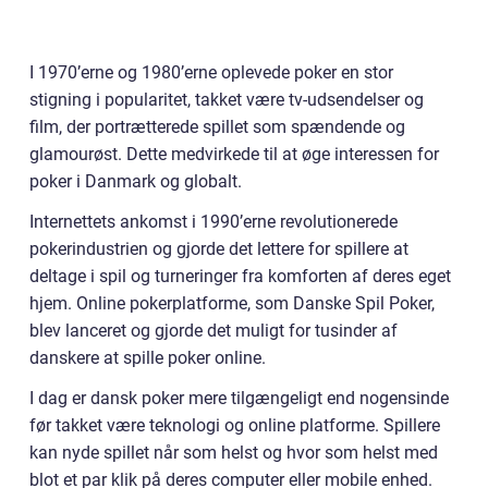
I 1970’erne og 1980’erne oplevede poker en stor
stigning i popularitet, takket være tv-udsendelser og
film, der portrætterede spillet som spændende og
glamourøst. Dette medvirkede til at øge interessen for
poker i Danmark og globalt.
Internettets ankomst i 1990’erne revolutionerede
pokerindustrien og gjorde det lettere for spillere at
deltage i spil og turneringer fra komforten af deres eget
hjem. Online pokerplatforme, som Danske Spil Poker,
blev lanceret og gjorde det muligt for tusinder af
danskere at spille poker online.
I dag er dansk poker mere tilgængeligt end nogensinde
før takket være teknologi og online platforme. Spillere
kan nyde spillet når som helst og hvor som helst med
blot et par klik på deres computer eller mobile enhed.