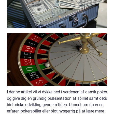
I denne artikel vil vi dykke ned i verdenen af dansk poker
og give dig en grundig præsentation af spillet samt dets
historiske udvikling gennem tiden. Uanset om du er en
erfaren pokerspiller eller blot nysgerrig på at lære mere