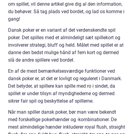
om spillet, vil denne artikel give dig al den information,
du behøver. Så tag plads ved bordet, og lad os komme i
gang!
Dansk poker er en variant af det verdenskendte spil
poker. Det spilles med et almindeligt sæt spillekort og
involverer strategi, bluff og held. Målet med spillet er at
danne den bedst mulige hånd af fem kort og dermed
slå de andre spillere ved bordet.
En af de mest bemærkelsesværdige funktioner ved
dansk poker er, at det er lovligt og reguleret i Danmark.
Det betyder, at spillere kan spille med ro i sindet, da
spillet er under tilsyn af myndighederne og dermed
sikrer fair spil og beskyttelse af spillerne.
Når man spiller dansk poker, bør man være bekendt
med forskellige pokerhænder og -kombinationer. De
mest almindelige hænder inkluderer royal flush, straight