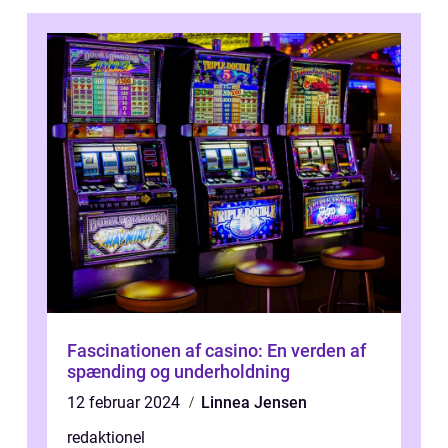
Fascinationen af casino: En verden af
spænding og underholdning
12 februar 2024
Linnea Jensen
redaktionel