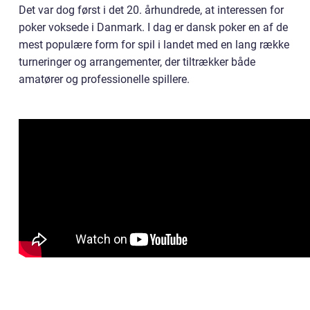
Det var dog først i det 20. århundrede, at interessen for
poker voksede i Danmark. I dag er dansk poker en af de
mest populære form for spil i landet med en lang række
turneringer og arrangementer, der tiltrækker både
amatører og professionelle spillere.