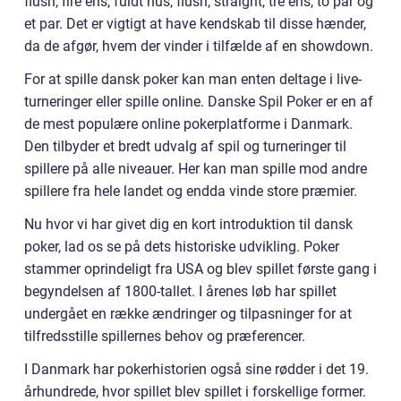
flush, fire ens, fuldt hus, flush, straight, tre ens, to par og
et par. Det er vigtigt at have kendskab til disse hænder,
da de afgør, hvem der vinder i tilfælde af en showdown.
For at spille dansk poker kan man enten deltage i live-
turneringer eller spille online. Danske Spil Poker er en af
de mest populære online pokerplatforme i Danmark.
Den tilbyder et bredt udvalg af spil og turneringer til
spillere på alle niveauer. Her kan man spille mod andre
spillere fra hele landet og endda vinde store præmier.
Nu hvor vi har givet dig en kort introduktion til dansk
poker, lad os se på dets historiske udvikling. Poker
stammer oprindeligt fra USA og blev spillet første gang i
begyndelsen af 1800-tallet. I årenes løb har spillet
undergået en række ændringer og tilpasninger for at
tilfredsstille spillernes behov og præferencer.
I Danmark har pokerhistorien også sine rødder i det 19.
århundrede, hvor spillet blev spillet i forskellige former.