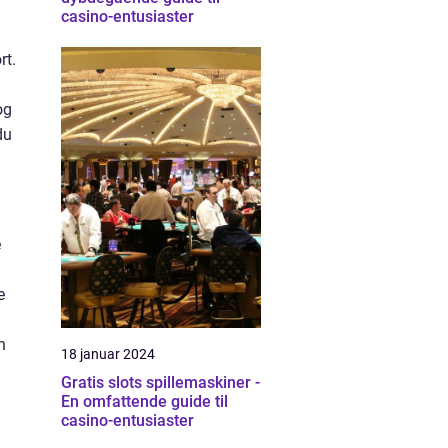
casino-entusiaster
rt.
og
du
e
e
n
18 januar 2024
Gratis slots spillemaskiner -
En omfattende guide til
casino-entusiaster