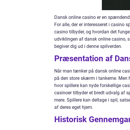
Dansk online casino er en spændende 
For alle, der er interesseret i casino 
casino tilbyder, og hvordan det funge
udviklingen af dansk online casino, sa
begiver dig ud i denne spilverden.
Præsentation af Dan
Når man tænker på dansk online casin
på den store skærm i tankerne. Men hv
hvor spillere kan nyde forskellige cas
casinoer tilbyder et bredt udvalg af 
mere. Spillere kan deltage i spil, sa
af deres eget hjem.
Historisk Gennemgan