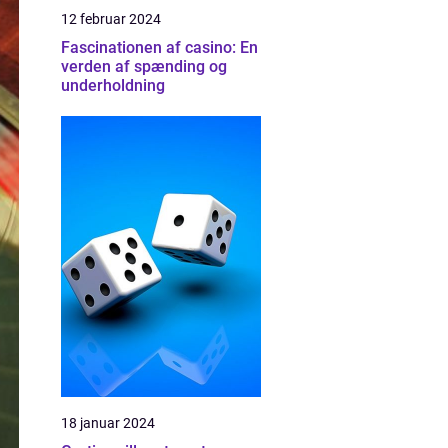
12 februar 2024
Fascinationen af casino: En
verden af spænding og
underholdning
18 januar 2024