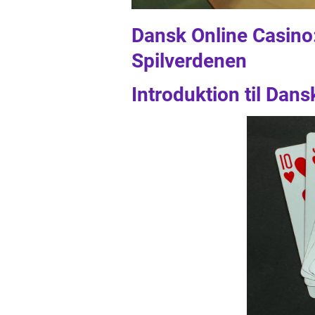
Dansk Online Casino
Spilverdenen
Introduktion til Dan