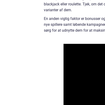
blackjack eller roulette. Tjek, om det 
varianter af dem.
En anden vigtig faktor er bonusser o
nye spillere samt løbende kampagner o
sørg for at udnytte dem for at maksim