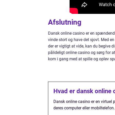
Afslutning
Dansk online casino er en spændende
vinde stort og have det sjovt. Med en
der er vigtigt at vide, kan du begive 
pålideligt online casino og sørg for 
kom i gang med at spille og oplev s
Hvad er dansk online 
Dansk online casino er en virtuel p
deres computer eller mobiltelefon.