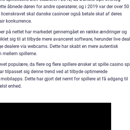
tte åbnede døren for andre operatører, og i 2019 var der over 50
r licenskravet skal danske casinoer også betale skat af deres
fair konkurrence.
noer på nettet har markedet gennemgået en række ændringer og
klet sig til at tilbyde mere avanceret software, herunder live dea
gtige dealere via webcams. Dette har skabt en mere autentisk
 mellem spillerne.
et populære, da flere og flere spillere ønsker at spille casino spi
ar tilpasset sig denne trend ved at tilbyde optimerede
bilapps. Dette har gjort det nemt for spillere at få adgang til
elst enhed.