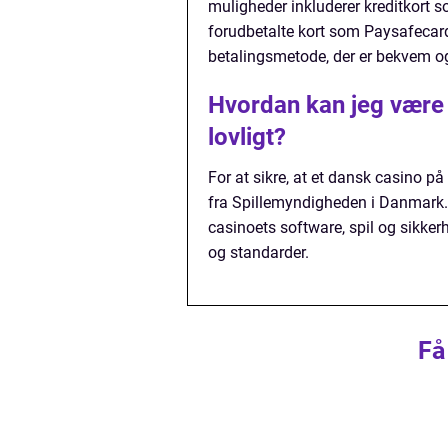
muligheder inkluderer kreditkort 
forudbetalte kort som Paysafecard,
betalingsmetode, der er bekvem og 
Hvordan kan jeg være s
lovligt?
For at sikre, at et dansk casino på 
fra Spillemyndigheden i Danmark. 
casinoets software, spil og sikke
og standarder.
Få