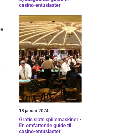
casino-entusiaster
ne
r
18 januar 2024
Gratis slots spillemaskiner -
En omfattende guide til
casino-entusiaster