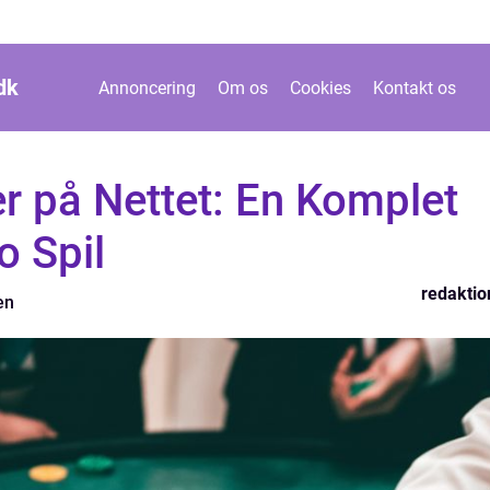
dk
Annoncering
Om os
Cookies
Kontakt os
r på Nettet: En Komplet
o Spil
redaktio
en