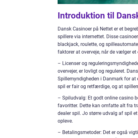
Introduktion til Dan
Dansk Casinoer på Nettet er et begreb,
spillere via internettet. Disse casinoe
blackjack, roulette, og spilleautomater.
faktorer at overveje, når de vælger et
– Licenser og reguleringsmyndigheder: 
overvejer, er lovligt og reguleret. Dan
Spillemyndigheden i Danmark for at o
spil er fair og retfærdige, og at spil
– Spiludvalg: Et godt online casino bø
favoritter. Dette kan omfatte alt fra 
dealer spil. Jo større udvalg af spil 
opleve.
– Betalingsmetoder: Det er også vigtig