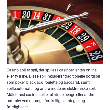
Casino spil er spil, der spilles i casinoer, enten online
eller fysiske. Disse spil inkluderer traditionelle bordspil
som poker, blackjack, roulette og baccarat, samt
spilleautomater og andre moderne elektroniske spil.
Målet med casino spil er at vinde penge eller andre
præmier ved at bruge forskellige strategier og
færdigheder.