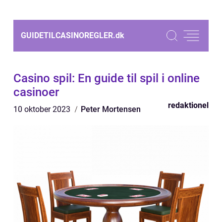
GUIDETILCASINOREGLER.
dk
Casino spil: En guide til spil i online
casinoer
redaktionel
10 oktober 2023
Peter Mortensen