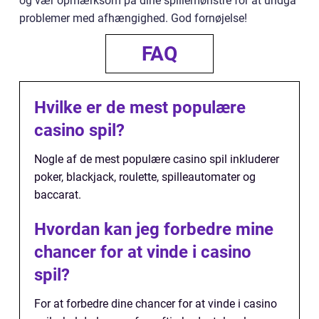
og vær opmærksom på dine spillemønstre for at undgå
problemer med afhængighed. God fornøjelse!
FAQ
Hvilke er de mest populære
casino spil?
Nogle af de mest populære casino spil inkluderer
poker, blackjack, roulette, spilleautomater og
baccarat.
Hvordan kan jeg forbedre mine
chancer for at vinde i casino
spil?
For at forbedre dine chancer for at vinde i casino