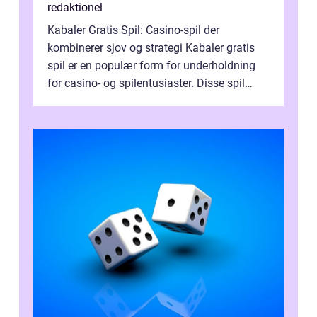
redaktionel
Kabaler Gratis Spil: Casino-spil der
kombinerer sjov og strategi Kabaler gratis
spil er en populær form for underholdning
for casino- og spilentusiaster. Disse spil
tilbyder en unik kombination af sjo...