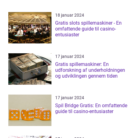
18 januar 2024
Gratis slots spillemaskiner - En
omfattende guide til casino-
entusiaster
17 januar 2024
Gratis spillemaskiner: En
udforskning af underholdningen
og udviklingen gennem tiden
17 januar 2024
Spil Bridge Gratis: En omfattende
guide til casino-entusiaster