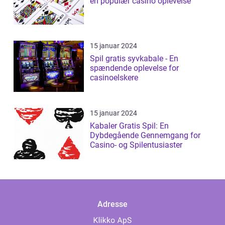
en populær casino oplevelse
15 januar 2024
Spil gratis syvkabale - En
spændende oplevelse for
casinoelskere
15 januar 2024
Kabaler Gratis Spil: En
Dybdegående Gennemgang for
Casino- og Spilentusiaster
Adresse