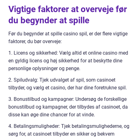
Vigtige faktorer at overveje før
du begynder at spille
Før du begynder at spille casino spil, er der flere vigtige
faktorer, du bør overveje:
1. Licens og sikkerhed: Vælg altid et online casino med
en gyldig licens og høj sikkerhed for at beskytte dine
personlige oplysninger og penge.
2. Spiludvalg: Tjek udvalget af spil, som casinoet
tilbyder, og vælg et casino, der har dine foretrukne spil.
3. Bonustilbud og kampagner: Undersøg de forskellige
bonustilbud og kampagner, der tilbydes af casinoet, da
disse kan øge dine chancer for at vinde.
4. Betalingsmuligheder: Tjek betalingsmulighederne, og
sørg for, at casinoet tilbyder en sikker og bekvem