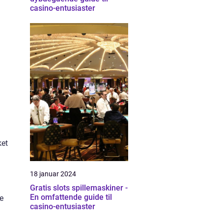
casino-entusiaster
ket
18 januar 2024
Gratis slots spillemaskiner -
En omfattende guide til
ge
casino-entusiaster