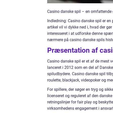
Casino danske spil – en omfattende gu
Indledning: Casino danske spil er en
artikel vil vi dykke ned i, hvad der gør
interesseret i at udforske denne spæ
nærmere på casino danske spils histor
Præsentation af casi
Casino danske spil er et af de mest 
lanceret i 2012 som en del af Danske 
spiludbydere. Casino danske spil tilb
roulette, blackjack, videopoker og me
For spillere, der søger en tryg og sikk
licenseret og reguleret af den danske
retningslinjer for fair play og beskytte
virksomhedens engagement i ansvarli