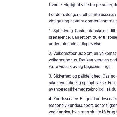
Hvad er vigtigt at vide for personer, d
For dem, der generelt er interesseret 
vigtige ting at være opmærksomme 
1. Spiludvalg: Casino danske spil tilb
præference. Uanset om du er til spillea
underholdende spiloplevelse.
2. Velkomstbonus: Som en velkomst ti
velkomstbonus. Det kan være en god i
være visse krav og begrænsninger.
3. Sikkerhed og pålidelighed: Casino 
sikrer en pålidelig spiloplevelse. Ens
avanceret sikkerhedsteknologi, så du 
4. Kundeservice: En god kundeservice 
responsiv kundesupport, der er tilgænge
ved hånden, hvis man skulle få brug f