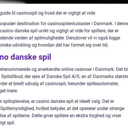
ide til casinospil og hvad der er vigtigt at vide
 populær destination for casinospilentusiaster i Danmark. I denn
 casino danske spil unikt og vigtigt at vide for spillere, der er
ndende verden af spilmuligheder. Derudover vil vi også kigge
iske udvikling og hvordan det har formet sig over tid.
no danske spil
velrenommerede og anerkendte online casinoer i Danmark. Det b
Spilstilbud, der ejes af Danske Spil A/S, en af Danmarks størst
yder et bredt udvalg af casinospil, herunder spilleautomater,
get mere.
er spiloplevelse, er casino danske spil et ideelt valg. Det er
 Spillemyndighed, hvilket betyder, at det opererer under strenge
lse af spillerne. Dette giver spillere en ekstra tryghed og viser
gt spil.