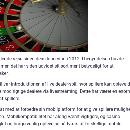
ende rejse siden dens lancering i 2012. I begyndelsen havde
men det har siden udvidet sit sortiment betydeligt for at
ker.
 var introduktionen af live dealer-spil, hvor spillere kan opleve 
 mod rigtige dealere via livestreaming. Dette har været en enor
f spillere.
at med at forbedre sin mobilplatform for at give spillere muligh
en. Mobilkompatibilitet har aldrig været vigtigere, og casino
glat og brugervenlig oplevelse på tværs af forskellige mobile