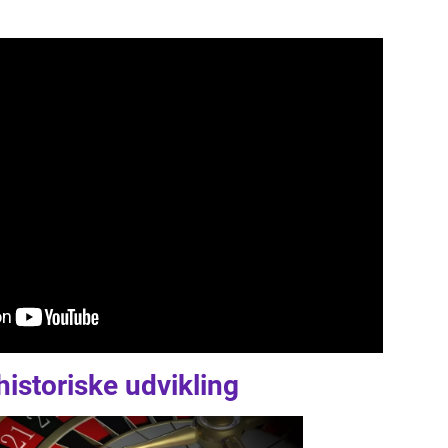
historiske udvikling