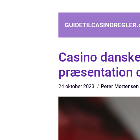
GUIDETILCASINOREGLER.
Casino danske
præsentation 
24 oktober 2023
Peter Mortensen