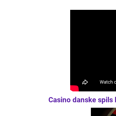
Casino danske spils 