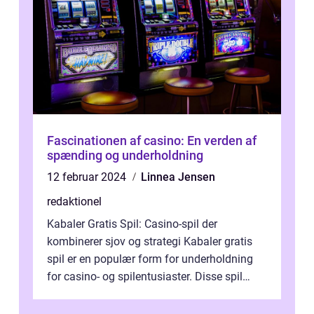
Fascinationen af casino: En verden af
spænding og underholdning
12 februar 2024
Linnea Jensen
redaktionel
Kabaler Gratis Spil: Casino-spil der
kombinerer sjov og strategi Kabaler gratis
spil er en populær form for underholdning
for casino- og spilentusiaster. Disse spil
tilbyder en unik kombination af sjo...