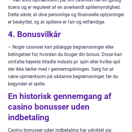
licens og er reguleret af en anerkendt spillemyndighed.
Dette sikrer, at dine personlige og finansielle oplysninger
er beskyttet, og at spillene er fair og retfærdige.
4. Bonusvilkår
– Nogle casinoer kan pålægge begrænsninger eller
betingelser for, hvordan du bruger din bonus. Disse kan
omfatte højeste tilladte indsats pr. spin eller hvilke spil
der ikke tæller med i gennemspilningen. Sørg for at
være opmærksom på sådanne begrænsninger, før du
begynder at spille.
En historisk gennemgang af
casino bonusser uden
indbetaling
Casino bonusser uden indbetaling har udviklet sig