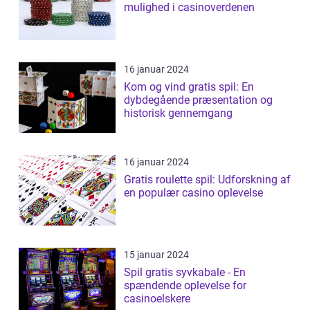
mulighed i casinoverdenen
16 januar 2024
Kom og vind gratis spil: En
dybdegående præsentation og
historisk gennemgang
16 januar 2024
Gratis roulette spil: Udforskning af
en populær casino oplevelse
15 januar 2024
Spil gratis syvkabale - En
spændende oplevelse for
casinoelskere