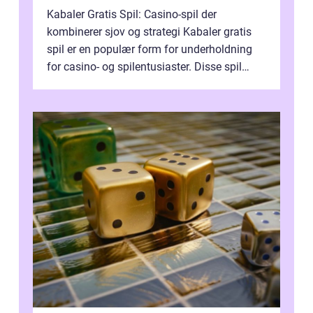
Kabaler Gratis Spil: Casino-spil der
kombinerer sjov og strategi Kabaler gratis
spil er en populær form for underholdning
for casino- og spilentusiaster. Disse spil
tilbyder en unik kombination af sjo...