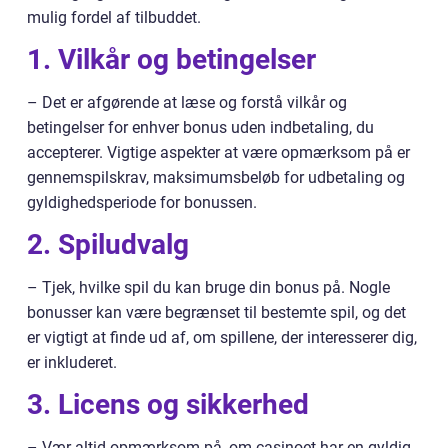
mulig fordel af tilbuddet.
1. Vilkår og betingelser
– Det er afgørende at læse og forstå vilkår og
betingelser for enhver bonus uden indbetaling, du
accepterer. Vigtige aspekter at være opmærksom på er
gennemspilskrav, maksimumsbeløb for udbetaling og
gyldighedsperiode for bonussen.
2. Spiludvalg
– Tjek, hvilke spil du kan bruge din bonus på. Nogle
bonusser kan være begrænset til bestemte spil, og det
er vigtigt at finde ud af, om spillene, der interesserer dig,
er inkluderet.
3. Licens og sikkerhed
– Vær altid opmærksom på, om casinoet har en gyldig