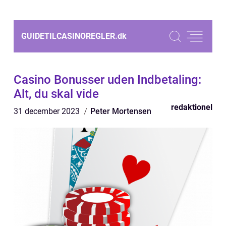
GUIDETILCASINOREGLER.
dk
Casino Bonusser uden Indbetaling:
Alt, du skal vide
redaktionel
31 december 2023
Peter Mortensen