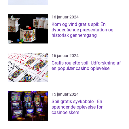
16 januar 2024
Kom og vind gratis spil: En
dybdegående præsentation og
historisk gennemgang
16 januar 2024
Gratis roulette spil: Udforskning af
en populær casino oplevelse
15 januar 2024
Spil gratis syvkabale - En
spændende oplevelse for
casinoelskere