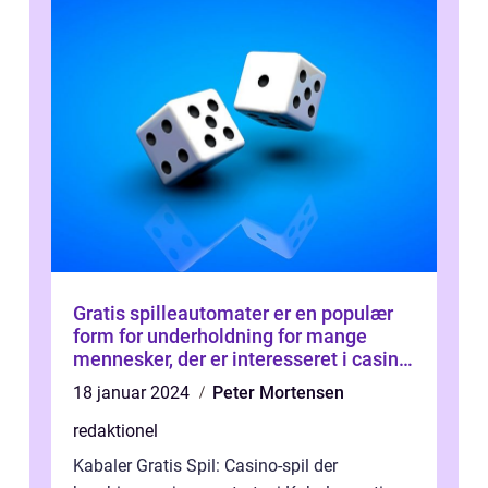
Gratis spilleautomater er en populær
form for underholdning for mange
mennesker, der er interesseret i casino
spil
18 januar 2024
Peter Mortensen
redaktionel
Kabaler Gratis Spil: Casino-spil der