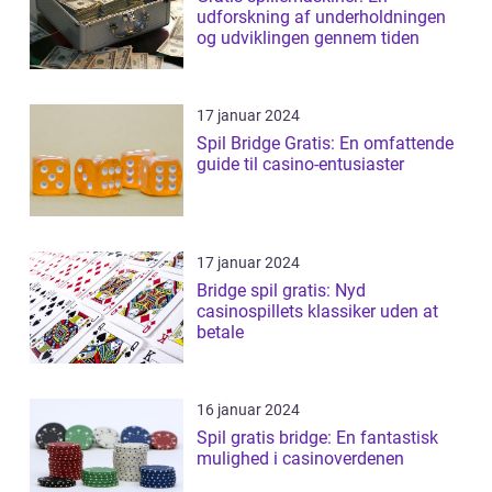
udforskning af underholdningen
og udviklingen gennem tiden
17 januar 2024
Spil Bridge Gratis: En omfattende
guide til casino-entusiaster
17 januar 2024
Bridge spil gratis: Nyd
casinospillets klassiker uden at
betale
16 januar 2024
Spil gratis bridge: En fantastisk
mulighed i casinoverdenen