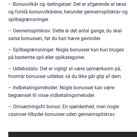
– Bonusvilkår og -betingelser: Det er afgørende at læse
og forstå bonusvilkårene, herunder gennemspilskrav og
spilbegrænsninger.
– Gennemspilskrav: Dette er det antal gange, du skal
satse bonussen, før du kan hæve gevinster.
– Spilbegrænsninger: Nogle bonusser kan kun bruges
på bestemte spil eller spilkategorier.
– Udløbsdato: Det er vigtigt at være opmærksom på,
hvornår bonusser udløber, så du ikke går glip af dem.
– Indbetalingsmetoder: Nogle bonusser kan være
begrænset til visse indbetalingsmetoder.
– Omsætningsfri bonus: En sjældenhed, men nogle
casinoer tilbyder bonusser uden gennemspilskrav.