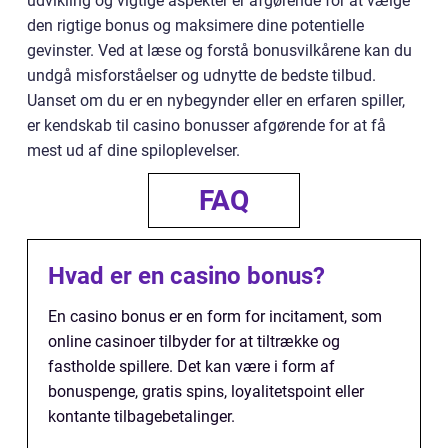
udvikling og vigtige aspekter er afgørende for at vælge
den rigtige bonus og maksimere dine potentielle
gevinster. Ved at læse og forstå bonusvilkårene kan du
undgå misforståelser og udnytte de bedste tilbud.
Uanset om du er en nybegynder eller en erfaren spiller,
er kendskab til casino bonusser afgørende for at få
mest ud af dine spiloplevelser.
FAQ
Hvad er en casino bonus?
En casino bonus er en form for incitament, som
online casinoer tilbyder for at tiltrække og
fastholde spillere. Det kan være i form af
bonuspenge, gratis spins, loyalitetspoint eller
kontante tilbagebetalinger.