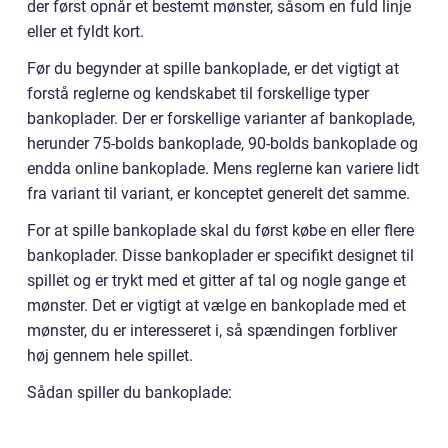
der først opnår et bestemt mønster, såsom en fuld linje
eller et fyldt kort.
Før du begynder at spille bankoplade, er det vigtigt at
forstå reglerne og kendskabet til forskellige typer
bankoplader. Der er forskellige varianter af bankoplade,
herunder 75-bolds bankoplade, 90-bolds bankoplade og
endda online bankoplade. Mens reglerne kan variere lidt
fra variant til variant, er konceptet generelt det samme.
For at spille bankoplade skal du først købe en eller flere
bankoplader. Disse bankoplader er specifikt designet til
spillet og er trykt med et gitter af tal og nogle gange et
mønster. Det er vigtigt at vælge en bankoplade med et
mønster, du er interesseret i, så spændingen forbliver
høj gennem hele spillet.
Sådan spiller du bankoplade: