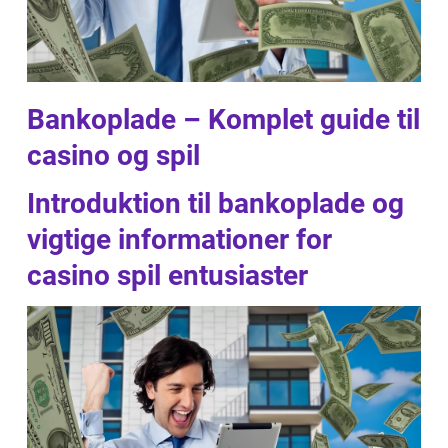
Bankoplade – Komplet guide til
casino og spil
Introduktion til bankoplade og
vigtige informationer for
casino spil entusiaster