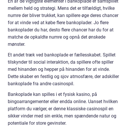
En af de vigtigste elementer i bankoplade er samspillet
mellem held og strategi. Mens det er tilfældigt, hvilke
numre der bliver trukket, kan spillere øge deres chancer
for at vinde ved at købe flere bankoplader. Jo flere
bankoplader du har, desto flere chancer har du for at
matche de opkaldte numre og opnå det ønskede
mønster.
Et andet træk ved bankoplade er fællesskabet. Spillet
tilskynder til social interaktion, da spillere ofte spiller
med hinanden og hepper på hinanden for at vinde.
Dette skaber en festlig og sjov atmosfære, der adskiller
bankoplade fra andre casinospil.
Bankoplade kan spilles i et fysisk kasino, på
bingoarrangementer eller endda online. Uanset hvilken
platform du vælger, er denne klassiske casinospil en
sikker vinder med sin enkle, men spændende natur og
potentiale for store gevinster.