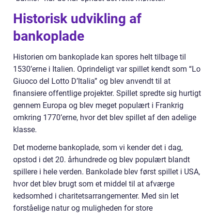
Historisk udvikling af
bankoplade
Historien om bankoplade kan spores helt tilbage til
1530’erne i Italien. Oprindeligt var spillet kendt som “Lo
Giuoco del Lotto D’Italia” og blev anvendt til at
finansiere offentlige projekter. Spillet spredte sig hurtigt
gennem Europa og blev meget populært i Frankrig
omkring 1770’erne, hvor det blev spillet af den adelige
klasse.
Det moderne bankoplade, som vi kender det i dag,
opstod i det 20. århundrede og blev populært blandt
spillere i hele verden. Bankolade blev først spillet i USA,
hvor det blev brugt som et middel til at afværge
kedsomhed i charitetsarrangementer. Med sin let
forståelige natur og muligheden for store