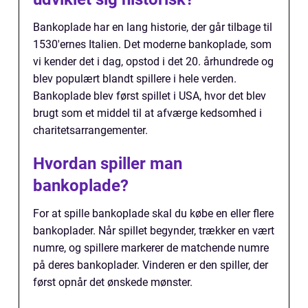
Bankoplade har en lang historie, der går tilbage til
1530'ernes Italien. Det moderne bankoplade, som
vi kender det i dag, opstod i det 20. århundrede og
blev populært blandt spillere i hele verden.
Bankoplade blev først spillet i USA, hvor det blev
brugt som et middel til at afværge kedsomhed i
charitetsarrangementer.
Hvordan spiller man
bankoplade?
For at spille bankoplade skal du købe en eller flere
bankoplader. Når spillet begynder, trækker en vært
numre, og spillere markerer de matchende numre
på deres bankoplader. Vinderen er den spiller, der
først opnår det ønskede mønster.