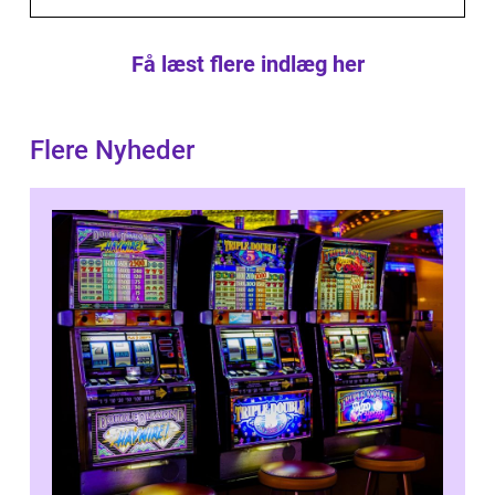
Få læst flere indlæg her
Flere Nyheder