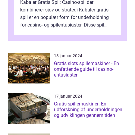
Kabaler Gratis Spil: Casino-spil der
kombinerer sjov og strategi Kabaler gratis
spil er en populær form for underholdning
for casino- og spilentusiaster. Disse spil
tilbyder en unik kombination af sjo...
18 januar 2024
Gratis slots spillemaskiner - En
omfattende guide til casino-
entusiaster
17 januar 2024
Gratis spillemaskiner: En
udforskning af underholdningen
og udviklingen gennem tiden