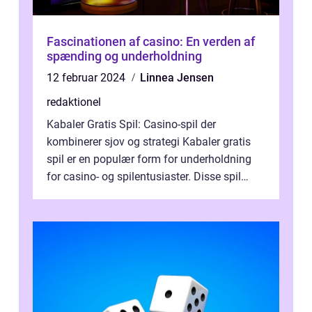
Fascinationen af casino: En verden af
spænding og underholdning
12 februar 2024
Linnea Jensen
redaktionel
Kabaler Gratis Spil: Casino-spil der
kombinerer sjov og strategi Kabaler gratis
spil er en populær form for underholdning
for casino- og spilentusiaster. Disse spil
tilbyder en unik kombination af sjo...