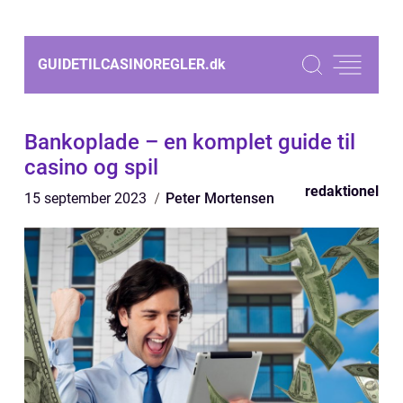
GUIDETILCASINOREGLER.
dk
Bankoplade – en komplet guide til
casino og spil
redaktionel
15 september 2023
Peter Mortensen