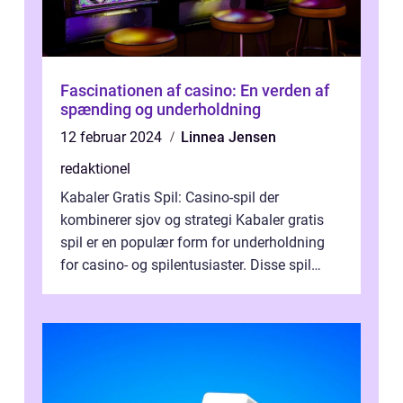
Fascinationen af casino: En verden af
spænding og underholdning
12 februar 2024
Linnea Jensen
redaktionel
Kabaler Gratis Spil: Casino-spil der
kombinerer sjov og strategi Kabaler gratis
spil er en populær form for underholdning
for casino- og spilentusiaster. Disse spil
tilbyder en unik kombination af sjo...