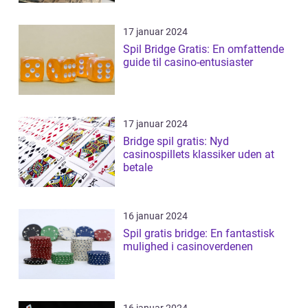
17 januar 2024
Spil Bridge Gratis: En omfattende
guide til casino-entusiaster
17 januar 2024
Bridge spil gratis: Nyd
casinospillets klassiker uden at
betale
16 januar 2024
Spil gratis bridge: En fantastisk
mulighed i casinoverdenen
16 januar 2024