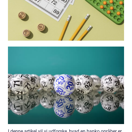
I denne artikel vil vi udforske, hvad en banko opråber er,